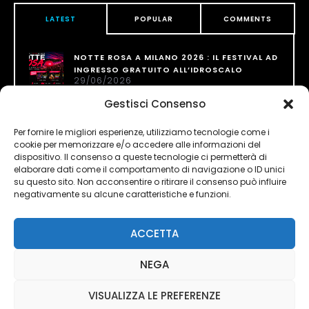
LATEST
POPULAR
COMMENTS
NOTTE ROSA A MILANO 2026 : IL FESTIVAL AD
INGRESSO GRATUITO ALL’IDROSCALO
29/06/2026
Gestisci Consenso
CARTOON PARTY FESTIVAL X NOTTE ROSA
MILANO @ IDROSCALO INGRESSO GRATUITO
Per fornire le migliori esperienze, utilizziamo tecnologie come i
26/06/2026
cookie per memorizzare e/o accedere alle informazioni del
dispositivo. Il consenso a queste tecnologie ci permetterà di
NOTTE ROSA A MILANO 2025 : IL FESTIVAL AD
elaborare dati come il comportamento di navigazione o ID unici
INGRESSO GRATUITO ALL’IDROSCALO
su questo sito. Non acconsentire o ritirare il consenso può influire
01/07/2025
negativamente su alcune caratteristiche e funzioni.
ACCETTA
NEGA
VISUALIZZA LE PREFERENZE