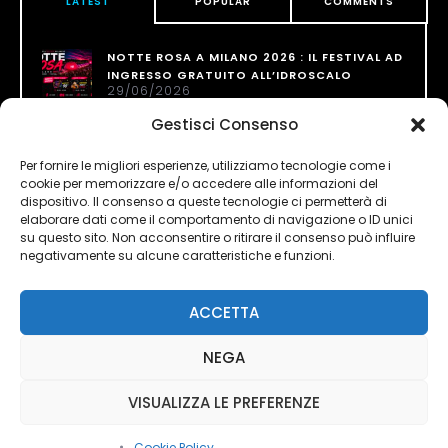
LATEST
POPULAR
COMMENTS
NOTTE ROSA A MILANO 2026 : IL FESTIVAL AD
INGRESSO GRATUITO ALL’IDROSCALO
29/06/2026
Gestisci Consenso
CARTOON PARTY FESTIVAL X NOTTE ROSA
MILANO @ IDROSCALO INGRESSO GRATUITO
Per fornire le migliori esperienze, utilizziamo tecnologie come i
26/06/2026
cookie per memorizzare e/o accedere alle informazioni del
dispositivo. Il consenso a queste tecnologie ci permetterà di
NOTTE ROSA A MILANO 2025 : IL FESTIVAL AD
elaborare dati come il comportamento di navigazione o ID unici
INGRESSO GRATUITO ALL’IDROSCALO
su questo sito. Non acconsentire o ritirare il consenso può influire
01/07/2025
negativamente su alcune caratteristiche e funzioni.
ACCETTA
NEGA
VISUALIZZA LE PREFERENZE
Privacy Policy
/ © Copyright 2023 - NotteRosaMilano.it
Cookie Policy